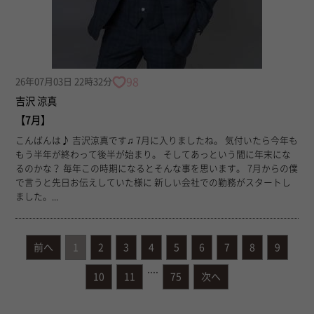
98
26年07月03日 22時32分
吉沢 涼真
【7月】
こんばんは♪ 吉沢涼真です♫ 7月に入りましたね。 気付いたら今年も
もう半年が終わって後半が始まり。 そしてあっという間に年末にな
るのかな？ 毎年この時期になるとそんな事を思います。 7月からの僕
で言うと先日お伝えしていた様に 新しい会社での勤務がスタートし
ました。...
前へ
1
2
3
4
5
6
7
8
9
....
10
11
75
次へ