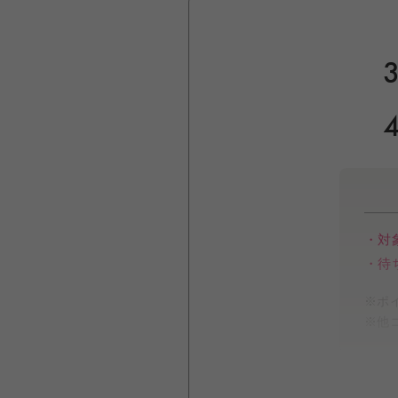
※
お泊まりコースは
だきます。
※12時間以上をご
（ランク指名料はコー
※
男女2名（ご夫
・対
※施術の内容に関
・待ち
※ポ
※他