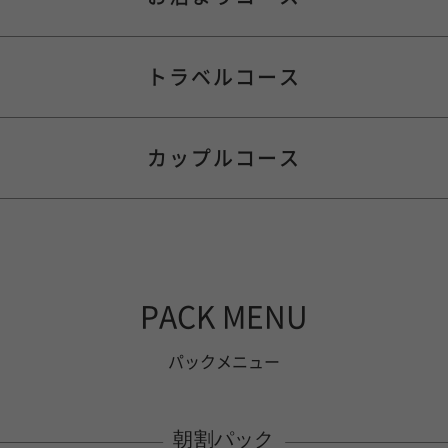
トラベルコース
12
70,000
時間
￥
カップルコース
間
48時間
60時間
72時間
84時間
9
延長料金
時間
132時間
144時間
156時間
1週間
36,000
150
分
￥
30
7,000
¥
分毎
49,000
3
30
160,000
時間
分
￥
PACK MENU
¥
シルバー
パックメニュー
160,000
¥
ゴールド
お時間スタート
延長料金
初指名・本指名 合流時
160,000
朝割パック
¥
プラチナ