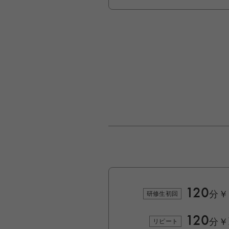
120
分
￥
研修生初回
120
分
￥
リピート