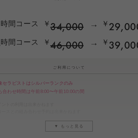
30
10,000
¥
分毎
160,000
¥
ダイヤモンド以上
3
時間コース
￥
→
￥
34,000
29,00
19時以降〜のみのご案内
となります。また時間以内に
最低6時
お時間スタート
4
時間コース
￥
→
￥
希望の場合は施術コースとの組み合わせでご利用いただけます。
46,000
39,00
初指名・本指名 合流時
延長料金
ス毎に発生いたします。）
1
14,000
¥
時間毎
ご利用について
例）お泊まり14時間をご希望の場合
婦やカップル）
象セラピストはシルバーランクのみ
でご利用いただけるコースです。
しましては、コンサルテーション時に担当セラピストとご相談とな
120分施術コース
12時間お泊まりコース
合わせ時間は午前8:00〜午前10:00の間
お時間スタート
17:00
この場合のスタート時間は
〜も可能です。
イントの利用は出来かねます
初指名・本指名 合流時
コースとの組み合わせ予約は出来かねます