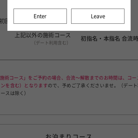
お時間スタート
Enter
Leave
初回の120分施術コースのみ
浴室入室時
上記以外の施術コース
初指名・本指名 合流
（デート利用含む）
0分施術コース」をご予約の場合、合流〜解散までのお時間は、コー
ョンを含む）となります
ので、予めご了承くださいませ。（デート
コースは除く）
お泊まりコース