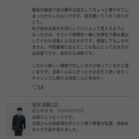
最後の最後で自分勝手な話をしてちょっと驚かせてし
まったかもしれないですが、話を聞いてくれてありが
とう。
私が自分自身を大切にしていいよって思えるように
なったのは、そういう時間を一緒に年単位で積み重ね
してくれた涼真くんのおかげです。感謝してもしきれ
ません。今回最後に伝えたことも私にとっては大きな
出来事ですが、前向きな決断です。
これから新しい環境で忙しい日々が待っているかと思
いますが、涼真くんならきっと大丈夫だと思います！
チャレンジし続ける涼真くんに幸あれ！
18
吉沢 涼真
(32)
匿名希望 様 2026年6月15日
凉真さんリピートです。
凉真さんは有給消化中という事で貴重な私服、見納め
のメガネ姿が見れました。