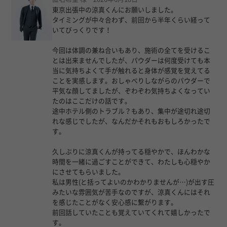
東京出張中の涼真くんにお願いしました。
タイミングが中々合わず、前回から半年くらい経って
いてびっくりです！
今回は体調の兼ね合いもあり、施術の全てを受けるこ
とは出来ませんでしたが、パウダーは何度受けても本
当に気持ちよくて手が触れると身体が感覚を覚えてる
ことを実感します。おしゃべりしながらのパウダーで
平気な顔してましたが、ぞわぞわ気持ちよくなってい
たのはここだけの話です。
途中ホテル側のトラブル？もあり、集中が途切れ途切
れな感じでしたが、なんだかそれもおもしろかったで
す。
久しぶりに涼真くんが持ってる穏やかで、ほんわかな
時間を一緒に過ごすことができて、わたしも心穏やか
にさせてもらいました。
私は男性(と括ってよいのかわかりませんが…)が出す圧
みたいな雰囲気が苦手なのですが、涼真くんにはそれ
を感じたことがなく安心感に繋がります。
前回話していたことも覚えていてくれて嬉しかったで
す。