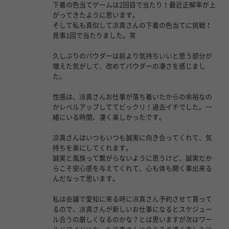
下着の色当てゲームは2回目で当たり！最近正解率が上
がってきたように思います。
そして私も真似して凉真さんの下着の色当てに挑戦！
見事1回で当たりました。笑
久しぶりのパウダーは前より気持ちいいと思う部分が
増えた気がして、改めてパウダーの凄さを感じまし
た。
性感は、凉真さんお仕事が落ち着いたからの余裕なの
かレベルアップしててビックリ！過去イチでした。一
緒にいる時間、凄く楽しかったです。
凉真さんはいつもいつも誠実に向き合ってくれて、気
持ちを楽にしてくれます。
誠実と風族って繋がらないように思うけど、誠実だか
らこそ安心感を与えてくれて、心も体も開く事出来る
んだなって思います。
私は会議で愛知に来る時に凉真さん予約させて貰って
るので、凉真さんが新しいお仕事になるとスケジュー
ル合うの厳しくなるのかな？とは思いますが次はワー