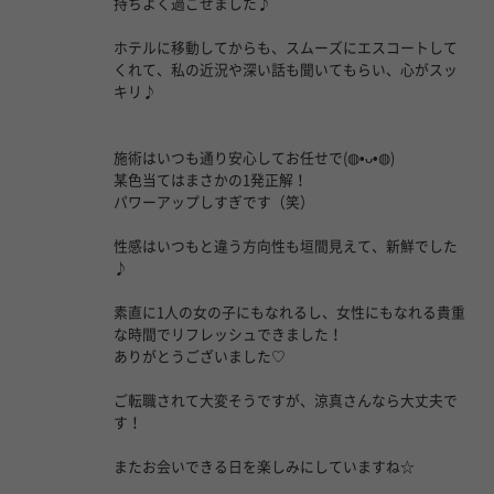
持ちよく過ごせました♪
ホテルに移動してからも、スムーズにエスコートして
くれて、私の近況や深い話も聞いてもらい、心がスッ
キリ♪
施術はいつも通り安心してお任せで(⁠◍⁠•⁠ᴗ⁠•⁠◍⁠)
某色当てはまさかの1発正解！
パワーアップしすぎです（笑）
性感はいつもと違う方向性も垣間見えて、新鮮でした
♪
素直に1人の女の子にもなれるし、女性にもなれる貴重
な時間でリフレッシュできました！
ありがとうございました♡
ご転職されて大変そうですが、涼真さんなら大丈夫で
す！
またお会いできる日を楽しみにしていますね☆