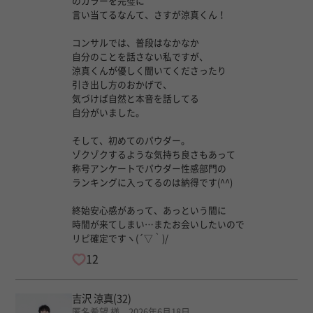
のカラーを完璧に
言い当てるなんて、さすが涼真くん！
コンサルでは、普段はなかなか
自分のことを話さない私ですが、
涼真くんが優しく聞いてくださったり
引き出し方のおかげで、
気づけば自然と本音を話してる
自分がいました。
そして、初めてのパウダー。
ゾクゾクするような気持ち良さもあって
称号アンケートでパウダー性感部門の
ランキングに入ってるのは納得です(^^)
終始安心感があって、あっという間に
時間が来てしまい…またお会いしたいので
リピ確定ですヽ(´▽｀)/
12
吉沢 涼真
(32)
匿名希望 様 2026年6月18日