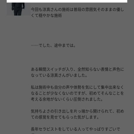
今回も涼真さんの施術は普段の雰囲気そのままの優し
くて穏やかな施術
……でした、途中までは。
ある瞬間スイッチが入り、全然知らない表情と声色に
なっている涼真さんがいました。
私は施術中も自分の声や体勢を気にして集中出来なく
なることが少なくないのですが、初めてそんなことを
考える余地がないくらい圧倒されました。
気持ちよさの引き出しを片っ端から開けられて、初め
ての感覚を見せてもらった気がします。
長年セラピストをしている人ってやっぱりすごいで