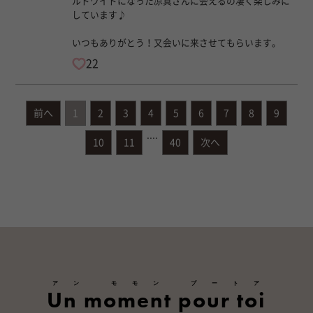
ルドワイドになった凉真さんに会えるの凄く楽しみに
しています♪
いつもありがとう！又会いに来させてもらいます。
22
前へ
1
2
3
4
5
6
7
8
9
....
10
11
40
次へ
アン モモン プートア
Un moment pour toi