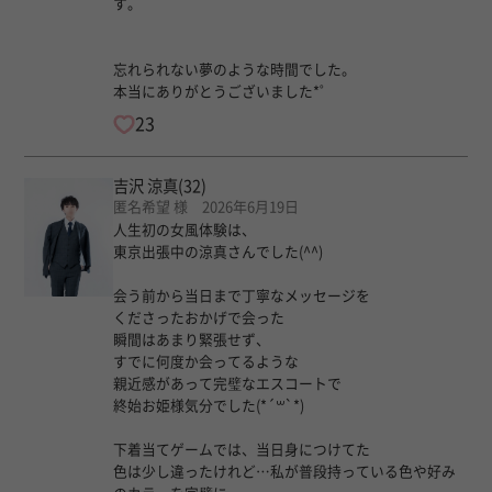
す。
忘れられない夢のような時間でした。
本当にありがとうございました*゜
23
吉沢 涼真
(32)
匿名希望 様 2026年6月19日
人生初の女風体験は、
東京出張中の涼真さんでした(^^)
会う前から当日まで丁寧なメッセージを
くださったおかげで会った
瞬間はあまり緊張せず、
すでに何度か会ってるような
親近感があって完璧なエスコートで
終始お姫様気分でした(*´꒳`*)
下着当てゲームでは、当日身につけてた
色は少し違ったけれど…私が普段持っている色や好み