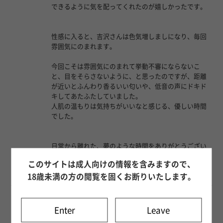
できるように気を配ってくれたのが嬉しかったです。
性感に入ると、吉沢さんは色気増しましになり、毎回
雰囲気にのまれます。
今回こそは雰囲気にのまれて挙動不審にならないこ
と、目をそらさないように、と思ったのですが、距離
が近いとふんわり香るいい匂いや、低音の声にドキド
キしてあたふたしていました。
人肌の温もりは気持ちがいいなと感じる、優しい時間
でした。
日常から離れた、夢のような時間をありがとうござい
ました(*´꒳`*)
このサイトは成人向けの情報を含みますので、
7
18歳未満の方の閲覧を固くお断りいたします。
吉沢 涼真
(32)
匿名希望 様 2026年6月22日
Enter
Leave
リピート利用です。