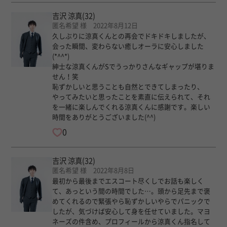
吉沢 涼真
(32)
匿名希望 様 2022年8月12日
久しぶりに涼真くんとの再会でドキドキしましたが、
会った瞬間、変わらない癒しオーラに安心しました
(*^^*)
紳士な涼真くんがSでうっかりさんなギャップが堪りま
せん！笑
恥ずかしいと思うことも自然とできてしまったり、
やってみたいと思ったことを素直に伝えられて、それ
を一緒に楽しんでくれる涼真くんに感謝です。楽しい
時間をありがとうございました(^^)
0
吉沢 涼真
(32)
匿名希望 様 2022年8月8日
最初から最後までエスコート尽くしでお話も楽しく
て、あっという間の時間でした…。頭から足先まで褒
めてくれるので緊張やら恥ずかしいやらでパニックで
したが、気づけば安心して身を任せていました。マヨ
ネーズの件含め、プロフィールから涼真くん指名して