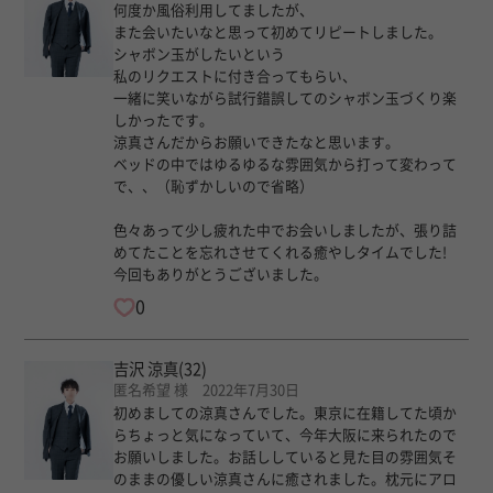
何度か風俗利用してましたが、
また会いたいなと思って初めてリピートしました。
シャボン玉がしたいという
私のリクエストに付き合ってもらい、
一緒に笑いながら試行錯誤してのシャボン玉づくり楽
しかったです。
涼真さんだからお願いできたなと思います。
ベッドの中ではゆるゆるな雰囲気から打って変わって
で、、（恥ずかしいので省略）
色々あって少し疲れた中でお会いしましたが、張り詰
めてたことを忘れさせてくれる癒やしタイムでした!
今回もありがとうございました。
0
吉沢 涼真
(32)
匿名希望 様 2022年7月30日
初めましての涼真さんでした。東京に在籍してた頃か
らちょっと気になっていて、今年大阪に来られたので
お願いしました。お話ししていると見た目の雰囲気そ
のままの優しい涼真さんに癒されました。枕元にアロ