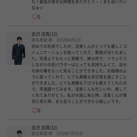
た！最高の幸せな時間をありがとう～！また会いたい
なぁ☆
0
吉沢 涼真
(32)
匿名希望 様 2022年8月1日
初めての利用でしたが、涼真くんがとっても優しくコ
ミュニケーションを取ってくれて、緊張がほぐれまし
た。写真よりももっと素敵で、紳士的で、リラックス
しながらの初パウダーはとっても気持ちよくて、自分
の体の事をもっと知ることができました。お姫様のよ
うに扱ってくれて、とても素敵な非日常を過ごすこと
ができました。とても素敵なアロマも教えてくれたの
で、早速調べてみます。涼真くんも忙しい中、癒して
くれてありがとう。私が大阪に来た時、涼真くんが東
京に来た時、また会うことができたら嬉しいです。
0
吉沢 涼真
(32)
匿名希望 様 2022年7月31日