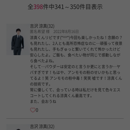
全
398
件中341～350件目表示
吉沢 涼真
(32)
匿名希望 様 2022年8月16日
涼真くんリピです(*^^*)今回も楽しかったね！念願の？
も見れたし、2人とも高所恐怖症なのに…頑張って夜景
も見れたし、手もぎゅっと繋いでくれて怖かったけど
安心したよ。ご飯も、食べたい物が同じで感動しなが
ら食べたよね。
そして…パウダーは安定のと言うか更にと言うか…ヤ
バすぎです！もはや、アンモモの粉のせいかもと思っ
てるよ！笑 アンモモの粉中毒！笑笑 嘘です！涼真くん
の技術です。
常に優しくて、会っている時は私だけを見て色々エス
コートしてくれる涼真くん最高です。
また、会おうね
0
吉沢 涼真
(32)