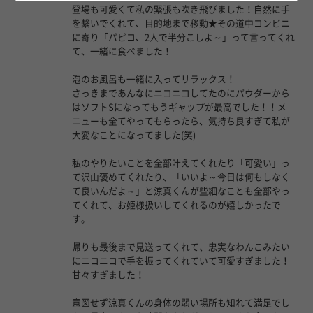
登場も可愛くて私の緊張も吹き飛びました！自然に手
を繋いでくれて、目的地まで移動★その道中コンビニ
に寄り「パピコ、2人で半分こしよ～」って言ってくれ
て、一緒に食べました！
泡のお風呂も一緒に入ってリラックス！
さっきまであんなにニコニコしてたのにパウダーから
はソフトSになってもうギャップが最高でした！！メ
ニューも全てやってもらったら、気持ち良すぎて私が
大変なことになってました(笑)
私のやりたいことを全部叶えてくれたり「可愛い」っ
て沢山褒めてくれたり、「いいよ～今日は何もしなく
て良いんだよ～」と涼真くんが些細なことも全部やっ
てくれて、お姫様扱いしてくれるのが嬉しかったで
す。
帰りも最後まで見送ってくれて、忠実なわんこみたい
にニコニコで手を振ってくれていて可愛すぎました！
甘々すぎました！
意図せず涼真くんの身体の弱い場所も知れて満足でし