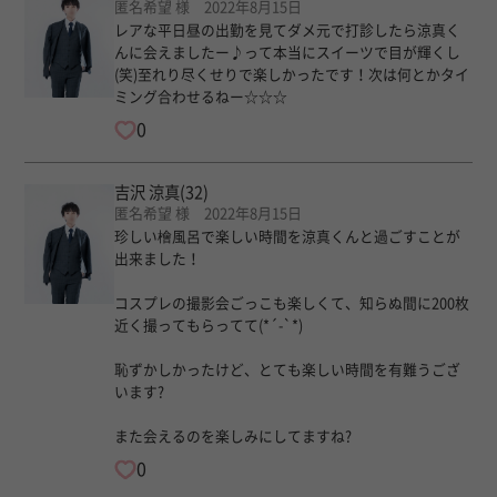
匿名希望 様 2022年8月15日
レアな平日昼の出勤を見てダメ元で打診したら涼真く
んに会えましたー♪って本当にスイーツで目が輝くし
(笑)至れり尽くせりで楽しかったです！次は何とかタイ
ミング合わせるねー☆☆☆
0
吉沢 涼真
(32)
匿名希望 様 2022年8月15日
珍しい檜風呂で楽しい時間を涼真くんと過ごすことが
出来ました！
コスプレの撮影会ごっこも楽しくて、知らぬ間に200枚
近く撮ってもらってて(*´-`*)
恥ずかしかったけど、とても楽しい時間を有難うござ
います?
また会えるのを楽しみにしてますね?
0