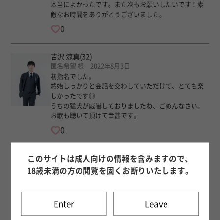
本当によかったです。また次もお願いしたいです！素
敵なお時間をありがとうございました。
0
吉沢 涼真
(32)
匿名希望 様 2022年8月3日
初指名でした。
終始しっかりと会話を交わしていただけて、とても楽
しかったです◎
うちの猛犬が威嚇しておりましたね、ごめんなさい。
お歌も聴いて頂けて幸甚です。
0
吉沢 涼真
(32)
このサイトは成人向けの情報を含みますので、
匿名希望 様 2022年8月2日
18歳未満の方の閲覧を固くお断りいたします。
本当に笑顔が素敵で、行動が可愛すぎる涼真くん。私
自身女風俗も初めてで、涼真くんとも初対面でした
が、やっぱり私の直感を信じて涼真くんを指名して良
Enter
Leave
かったです！