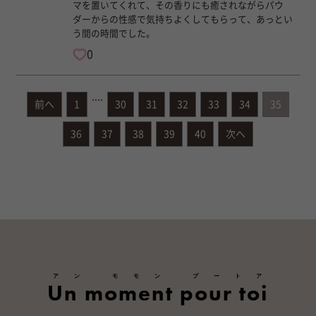
マを置いてくれて、その香りにも癒されながらパウ
ダーからの性感で気持ちよくしてもらって、あっとい
う間の時間でした。
0
....
前へ
1
30
31
32
33
34
35
36
37
38
39
40
次へ
アン モモン プートア
Un moment pour toi