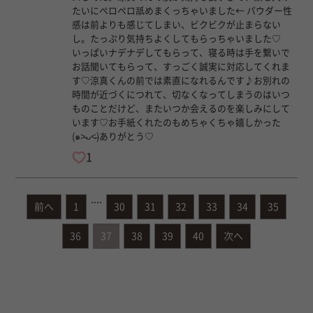
たいにペロペロ舐めまくっちゃいました← パウダー性
感は前よりも感じてしまい、ビクビクが止まらない
し。たっぷり気持ちよくしてもらっちゃいました♡
いっぱいナデナデしてもらって、寝る時は手を繋いで
お話聞いてもらって、すっごく誠実に対応してくれま
す♡涼真くんの前では素直になれるんです♪お別れの
時間が近づくにつれて、切なくなってしまうのはいつ
ものことだけど、またいつか会えるのを楽しみにして
います♡お手紙くれたのもめちゃくちゃ嬉しかった
(๑˃̵ᴗ˂̵)ありがとう♡
1
....
前へ
1
30
31
32
33
34
35
36
37
38
39
40
次へ