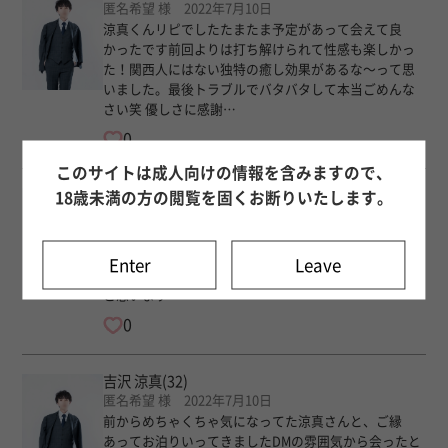
匿名希望 様 2022年7月10日
涼真くんリピでしたたまたま予定があって会えて良
かったです前回よりは打ち解けられて性感も楽しかっ
た！関西人にはない独特の癒し効果があるな〜って思
いました。最後トラブルでバタバタして本当ごめんな
さい笑 優しさに感謝…
0
このサイトは成人向けの情報を含みますので、
吉沢 涼真
(32)
18歳未満の方の閲覧を固くお断りいたします。
匿名希望 様 2022年7月10日
大阪に来られた涼真くんにお会いできました〜高身長
で柔らかいイケメンでとても居心地良かったです色々
Enter
Leave
話しすぎて時間が短く感じたので、また会いに行こう
と思います
0
吉沢 涼真
(32)
匿名希望 様 2022年7月10日
前からめちゃくちゃ気になってた涼真さんと、ご縁
あってお泊りいってきましたDMの雰囲気から会ったと