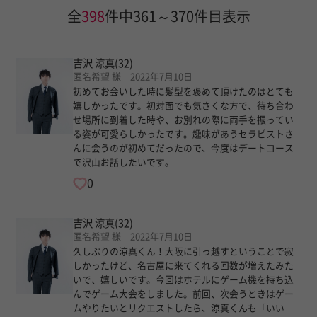
全
398
件中361～370件目表示
吉沢 涼真
(32)
匿名希望 様 2022年7月10日
初めてお会いした時に髪型を褒めて頂けたのはとても
嬉しかったです。初対面でも気さくな方で、待ち合わ
せ場所に到着した時や、お別れの際に両手を振ってい
る姿が可愛らしかったです。趣味があうセラピストさ
んに会うのが初めてだったので、今度はデートコース
で沢山お話したいです。
0
吉沢 涼真
(32)
匿名希望 様 2022年7月10日
久しぶりの涼真くん！大阪に引っ越すということで寂
しかったけど、名古屋に来てくれる回数が増えたみた
いで、嬉しいです。今回はホテルにゲーム機を持ち込
んでゲーム大会をしました。前回、次会うときはゲー
ムやりたいとリクエストしたら、涼真くんも「いい