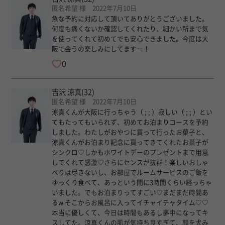
匿名希望 様 2022年7月10日
急な予約に対応して頂いてありがとうございました。
何度も痛くないか確認してくれたり、細かい所まで気
を使ってくれて初めてでも安心できました。今度は大
阪で会うの楽しみにしてますー！
0
吉沢 涼真
(32)
匿名希望 様 2022年7月10日
涼真くんが大阪に行っちゃう（ ; ; ）寂しい（ ; ; ）とい
てもたってもいられず、初めてお泊まりコースを予約
しました。わたしがおやつに買って行ったお菓子と、
涼真くんがお泊まり記念に買ってきてくれたお菓子が
シンクロ♡しかもホワイトデーのプレゼントまで用意
してくれて感激♡さらにセンスが抜群！楽しいおしゃ
べりは尽きないし、お部屋でルームサービスのご飯を
ゆっくり食べて、あっという間に3時間くらい経っちゃ
いました。でもお泊まりってすごい♡まだまだ時間あ
るw そこからお風呂に入ってイチャイチャタイム♡♡
本当に優しくて、今日は時間もあるし夢中になってキ
スしてた。涼真くんの肌が気持ち良すぎて、顔を犬み