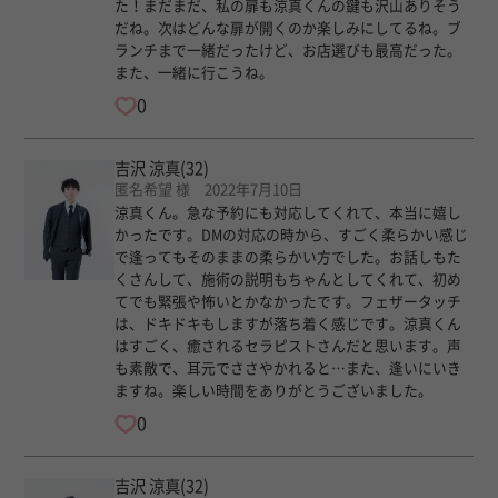
た！まだまだ、私の扉も涼真くんの鍵も沢山ありそう
だね。次はどんな扉が開くのか楽しみにしてるね。ブ
ランチまで一緒だったけど、お店選びも最高だった。
また、一緒に行こうね。
0
吉沢 涼真
(32)
匿名希望 様 2022年7月10日
涼真くん。急な予約にも対応してくれて、本当に嬉し
かったです。DMの対応の時から、すごく柔らかい感じ
で逢ってもそのままの柔らかい方でした。お話しもた
くさんして、施術の説明もちゃんとしてくれて、初め
てでも緊張や怖いとかなかったです。フェザータッチ
は、ドキドキもしますが落ち着く感じです。涼真くん
はすごく、癒されるセラピストさんだと思います。声
も素敵で、耳元でささやかれると…また、逢いにいき
ますね。楽しい時間をありがとうございました。
0
吉沢 涼真
(32)