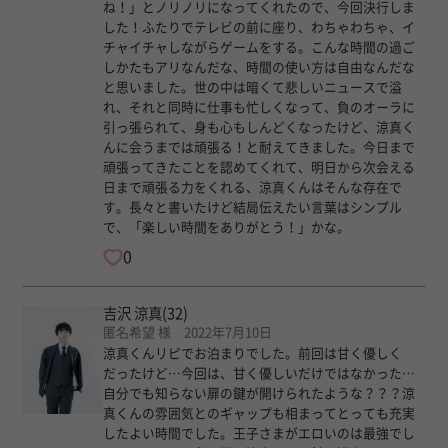
ね！」とノリノリになってくれたので、今回決行しま
した！ふたりでテレビの前に座り、わちゃわちゃ、イ
チャイチャしながらゲームをする。こんな時間の過ご
しかたもアリなんだな、時間の使い方は自由なんだな
と思いました。世の中は暗くて悲しいニュースで溢
れ、それと同時に仕事も忙しくなって、負のオーラに
引っ張られて、身も心もしんどくなったけど、涼真く
んに会うまでは頑張る！と耐えてきました。今日まで
頑張ってきたことを認めてくれて、明日から次会える
日まで頑張る力をくれる、涼真くんはそんな存在で
す。長々と書いたけど結局伝えたい言葉はシンプル
で、「楽しい時間をありがとう！」かな。
0
吉沢 涼真
(32)
匿名希望 様 2022年7月10日
涼真くんリピでお泊まりでした。前回は甘く優しく
だったけど…今回は、甘く優しいだけではなかった…
自分でも知らない扉の鍵が開けられたような？？？涼
真くんの雰囲気とのギャップも相まってとっても充実
したよい時間でした。王子さまがエロいのは最強でし