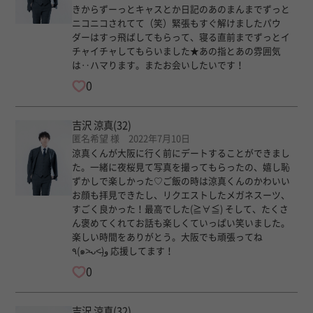
きからずーっとキャスとか日記のあのまんまでずっと
ニコニコされてて（笑）緊張もすぐ解けましたパウ
ダーはすっ飛ばしてもらって、寝る直前までずっとイ
チャイチャしてもらいました★あの指とあの雰囲気
は‥ハマります。またお会いしたいです！
0
吉沢 涼真
(32)
匿名希望 様 2022年7月10日
涼真くんが大阪に行く前にデートすることができまし
た。一緒に夜桜見て写真を撮ってもらったの、嬉し恥
ずかしで楽しかった♡ご飯の時は涼真くんのかわいい
お顔も拝見できたし、リクエストしたメガネスーツ、
すごく良かった！最高でした(≧∀≦) そして、たくさ
ん褒めてくれてお話も楽しくていっぱい笑いました。
楽しい時間をありがとう。大阪でも頑張ってね
٩(๑˃̵ᴗ˂̵)و 応援してます！
0
吉沢 涼真
(32)